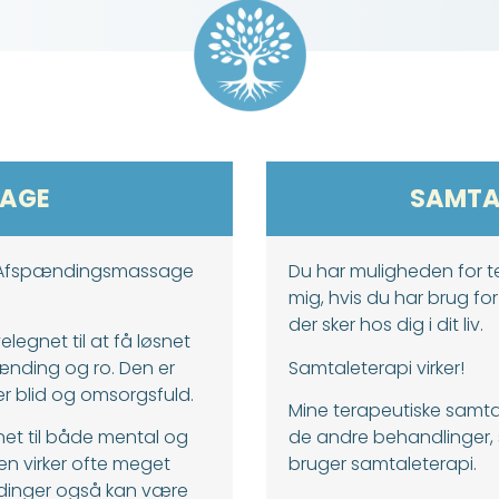
AGE
SAMTA
e Afspændingsmassage
Du har muligheden for t
mig, hvis du har brug for
der sker hos dig i dit liv.
egnet til at få løsnet
pænding og ro. Den er
Samtaleterapi virker!
r blid og omsorgsfuld.
Mine terapeutiske samta
et til både mental og
de andre behandlinger,
en virker ofte meget
bruger samtaleterapi.
dinger også kan være