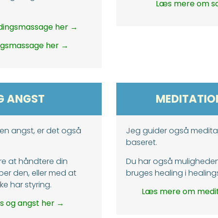
Læs mere om sa
ingsmassage her →
ngsmassage her →
G ANGST
MEDITATIO
 en angst, er det også
Jeg guider også meditat
baseret.
re at håndtere din
​Du har også muligheden
pper den, eller med at
bruges healing i healin
e har styring.
Læs mere om medita
s og angst her →