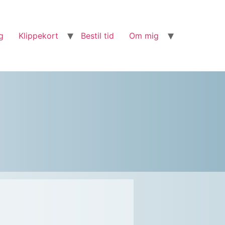
g
Klippekort
Bestil tid
Om mig