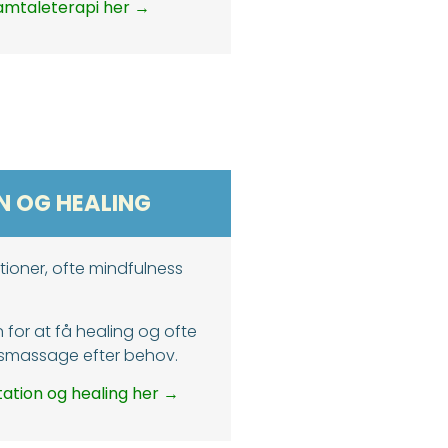
mtaleterapi her →
N OG HEALING
ioner, ofte mindfulness
 for at få healing og ofte
gsmassage efter behov.
tion og healing her →